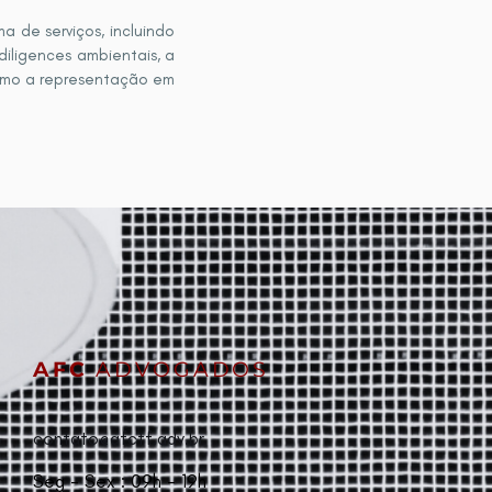
 de serviços, incluindo
iligences ambientais, a
omo a representação em
AFC
ADVOGADOS
contato@afctf.adv.br
Seg - Sex : 09h - 19h