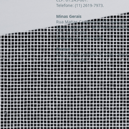
Telefone: (11) 2619-7973.
Minas Gerais
Rua Matias Cardoso, nº 271, Sala 502, 
Santo Agostinho – Belo Horizonte/MG,
CEP: 30.170-050.
Telefone: (31) 3567-6356.
Paraná
Rua Coronel Dulcídio, nº 1226, Centro
CEP: 84.010-280.