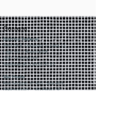
Contato
Distrito Federal
SHIS QI 9, Conjunto 1, Casa 12,
Lago Sul – Brasília/DF,
CEP:
71.625-010
Telefone:
(61) 3032-3137
.
São Paulo
Rua Sergipe, nº 401, Sala 401,
Higienópolis – São Paulo/SP,
CEP:
01.243-001
.
Telefone:
(11) 2619-7973
.
Minas Gerais
Rua Matias Cardoso, nº 271, Sala
502, Edifício São Francisco,
Santo Agostinho – Belo